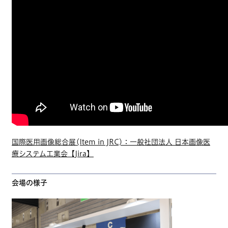
国際医用画像総合展(Item in JRC)：一般社団法人 日本画像医
療システム工業会【Jira】
会場の様子