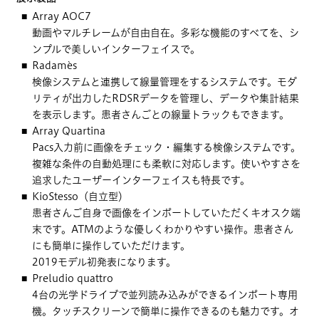
Array AOC7
動画やマルチレームが自由自在。多彩な機能のすべてを、シ
ンプルで美しいインターフェイスで。
Radamès
検像システムと連携して線量管理をするシステムです。モダ
リティが出力したRDSRデータを管理し、データや集計結果
を表示します。患者さんごとの線量トラックもできます。
Array Quartina
Pacs入力前に画像をチェック・編集する検像システムです。
複雑な条件の自動処理にも柔軟に対応します。使いやすさを
追求したユーザーインターフェイスも特長です。
KioStesso（自立型）
患者さんご自身で画像をインポートしていただくキオスク端
末です。ATMのような優しくわかりやすい操作。患者さん
にも簡単に操作していただけます。
2019モデル初発表になります。
Preludio quattro
4台の光学ドライブで並列読み込みができるインポート専用
機。タッチスクリーンで簡単に操作できるのも魅力です。オ