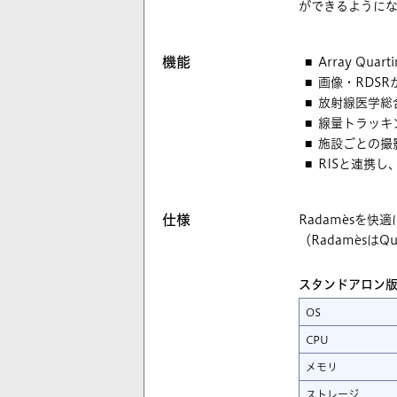
ができるように
機能
Array Qu
画像・RDS
放射線医学総合
線量トラッキ
施設ごとの撮
RISと連携し
仕様
Radamèsを
（Radamèsは
スタンドアロン
OS
CPU
メモリ
ストレージ