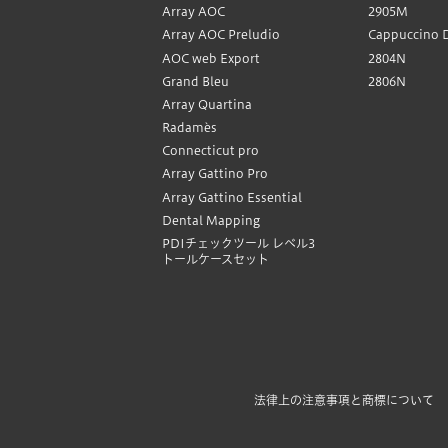
Array AOC
2905M
Array AOC Preludio
Cappuccino 
AOC web Export
2804N
Grand Bleu
2806N
Array Quartina
Radamès
Connecticut pro
Array Gattino Pro
Array Gattino Essential
Dental Mapping
PDIチェックツール レベル3
トールケースセット
法律上の注意事項と商標について