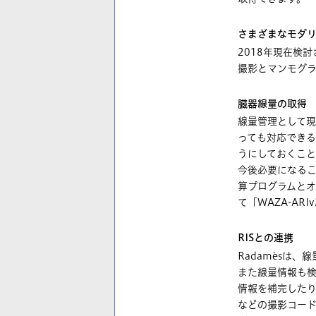
さまざまなモダ
2018年現在検
撮影とマンモグラ
臓器線量の取得
線量管理として
っても対応でき
うにしておくこと
今後必要になるこ
算プログラムとオ
て「WAZA-A
RISとの連携
Radamèsは
また線量情報も検
情報を補完したり
などの撮影コー