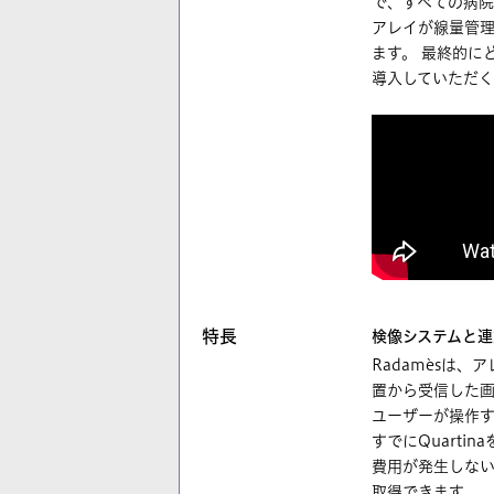
で、すべての病
アレイが線量管理
ます。 最終的に
導入していただ
特長
検像システムと連
Radamèsは、
置から受信した画像や
ユーザーが操作
すでにQuart
費用が発生しないと
取得できます。