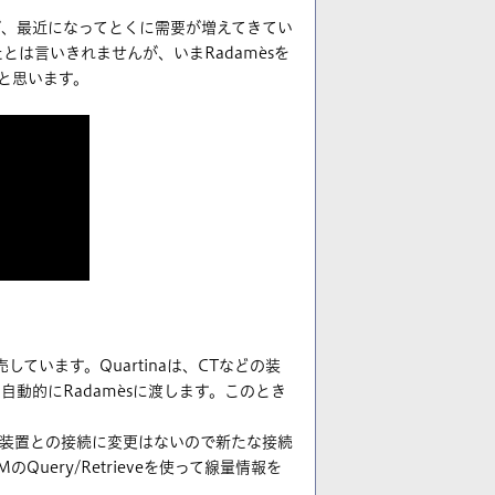
すが、最近になってとくに需要が増えてきてい
は言いきれませんが、いまRadamèsを
と思います。
しています。Quartinaは、CTなどの装
Mデータを自動的にRadamèsに渡します。このとき
診断装置との接続に変更はないので新たな接続
ery/Retrieveを使って線量情報を