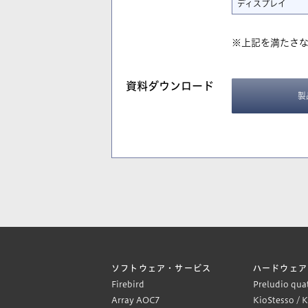
ディスプレイ
※上記を満たさ
資料ダウンロード
製
ソフトウェア・サービス
ハードウェア
Firebird
Preludio qua
Array AOC7
KioStesso / 