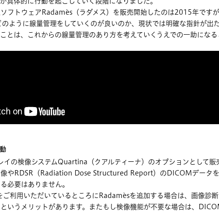
院が具体的に行動を起こしていく段階になりました。
ソフトウェアRadamès（ラダメス）を販売開始したのは2015年で
どのように線量管理をしていくのが良いのか、現状では明確な指針が出たと
くことは、これからの線量管理のあり方を考えていくうえでの一助になる
動
アレイの検像システムQuartina（クアルティーナ）のオプションとして販売
RDSR（Radiation Dose Structured Report）のDICO
する必要はありません。
inaをご利用いただいているところにRadamèsを追加する場合は、画像
いうメリットがあります。またもし検像機能が不要な場合は、DICOMのQu