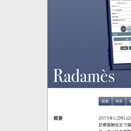
概要
特長
概要
2015年にDR
診療報酬改定で線