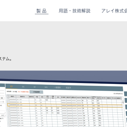
製品
用
語・
技術解説
アレイ株式
ステム。