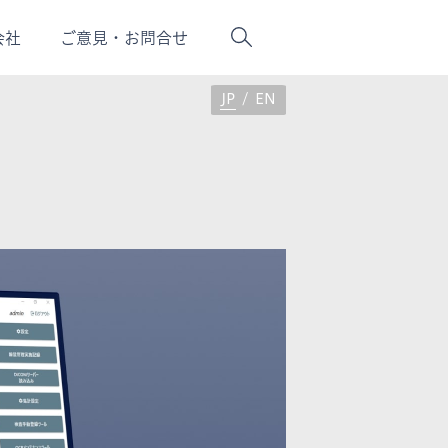
会社
ご意
見・
お問合せ
JP
/
EN