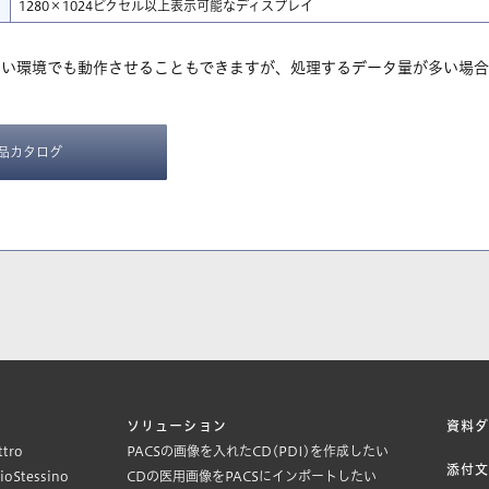
1280×1024ピクセル以上表示可能なディスプレイ
ない環境でも動作させることもできますが、処理するデータ量が多い場合
品カタログ
ソリューション
資料
ttro
PACSの画像を入れたCD(PDI)を作成したい
添付
KioStessino
CDの医用画像をPACSにインポートしたい