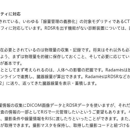
リティに対応
討されている、いわゆる「線量管理の義務化」の対象モダリティであるC
フィに対応しています。RDSRを出す機能がない診断装置については
現在必要とされているのは物理量の収集・記録です。将来はそれ以外も必
るよう、まずは物理量を的確に保存しておくこと、そして必要に応じてい
が基本です。
ととしてまず考えられるのは、人体への影響の把握です。Radamèsは放射
ンラインで連携し、臓器線量が算出できます。RadamèsはRDSRな
RIv2」に送り、返ってきた臓器線量を表示・蓄積します。
、線量情報の収集にDICOM画像データとRDSRデータを使いますが、そ
査の情報の一部としてRISで一元管理したいというご要望もあります。その
、撮影条件や線量情報をRISに渡したりといったことができます。また、R
ドが取得できます。撮影マスタを保持し、取得した撮影コードと紐づける