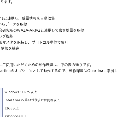
なります。
artinaと連携し、線量情報を自動収集
Rからデータを取得
研究所のWAZA-ARIv2と連携して臓器線量を取得
ング機能
影マスタを保持し、プロトコル単位で集計
、情報を補完
快適にご使用いただくための動作環境は、下の表の通りです。
Quartinaのオプションとして動作するので、動作環境はQuartinaに準
版
Windows 11 Pro 以上
Intel Core i5 第14世代または同等以上
32
GB
以上
SSD500
GB
以上