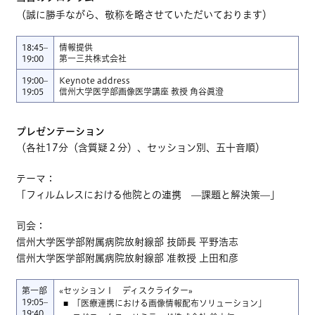
（誠に勝手ながら、敬称を略させていただいております）
18:45–
情報提供
19:00
第一三共株式会社
19:00–
Keynote address
19:05
信州大学医学部画像医学講座 教授 角谷眞澄
プレゼンテーション
（各社17分（含質疑２分）、セッション別、五十音順）
テーマ：
「フィルムレスにおける他院との連携 —課題と解決策—」
司会：
信州大学医学部附属病院放射線部 技師長 平野浩志
信州大学医学部附属病院放射線部 准教授 上田和彦
第一部
«セッションⅠ ディスクライター»
19:05–
「医療連携における画像情報配布ソリューション」
19:40