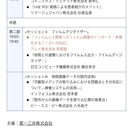
コドニックス・リミテッド株式会社 鈴木仁
「IHE PDI 規格による患者紹介のメリット」
リマージュジャパン株式会社 杉原弘恭
休憩
第二部
«セッションⅡ フィルムデジタイザー»
19:05–
「フィルムレス環境へのフィルム画像のインポート―多様
19:40
化するニーズへの対応」
アレイ株式会社 阿部聡
「他院との連携におけるフイルム入出力－フイルムディジ
タイザ－」
日立コンピュータ機器株式会社 勝呂幸吉
«セッションⅢ 他院画像データの院内活用»
「可搬型メディアの取り込みにおける問題点とその対応に
ついて—検像システムの活用—」
インフォコム株式会社 宮本恵
「院外からの画像データを取り込む際の留意点」
ピー・エス・ピー株式会社 八木裕子
主催：
第一三共株式会社