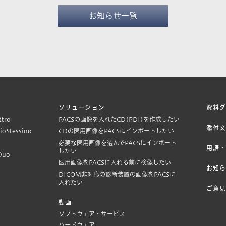
お知らせ一覧
ソリューション
資料
ttro
PACSの画像を入れたCD(PDI)を作成したい
添付
KioStessino
CDの医用画像をPACSにインポートしたい
必要な医用画像を選んでPACSにインポート
用語
したい
Duo
医用画像をPACSに入れる前に検像したい
お知
DICOM非対応の診断装置の画像をPACSに
入れたい
ご意
動画
ソフトウェア・サービス
ハードウェア