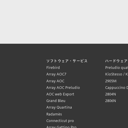
ソフトウェア・サービス
ハードウェア
Firebird
Preludio qua
Array AOC7
KioStesso / 
Array AOC
2905M
Array AOC Preludio
Cappuccino 
AOC web Export
2804N
Grand Bleu
2806N
Array Quartina
Radamès
Connecticut pro
Array Gattino Pro