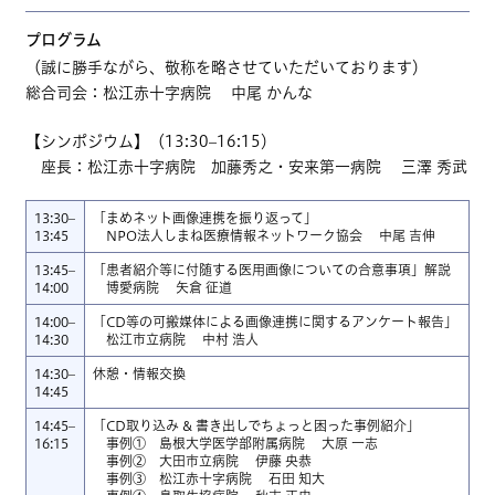
プログラム
（誠に勝手ながら、敬称を略させていただいております）
総合司会：松江赤十字病院 中尾 かんな
【シンポジウム】（13:30–16:15）
座長：松江赤十字病院 加藤秀之・安来第一病院 三澤 秀武
13:30–
「まめネット画像連携を振り返って」
13:45
NPO法人しまね医療情報ネットワーク協会 中尾 吉伸
13:45–
「患者紹介等に付随する医用画像についての合意事項」解説
14:00
博愛病院 矢倉 征道
14:00–
「CD等の可搬媒体による画像連携に関するアンケート報告」
14:30
松江市立病院 中村 浩人
14:30–
休憩・情報交換
14:45
14:45–
「CD取り込み & 書き出しでちょっと困った事例紹介」
16:15
事例① 島根大学医学部附属病院 大原 一志
事例② 大田市立病院 伊藤 央恭
事例③ 松江赤十字病院 石田 知大