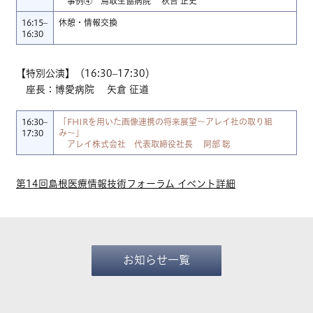
事例④ 鳥取生協病院 秋吉 正史
16:15–
休憩・情報交換
16:30
【特別公演】（16:30–17:30）
座長：博愛病院 矢倉 征道
16:30–
「FHIRを用いた画像連携の将来展望〜アレイ社の取り組
17:30
み〜」
アレイ株式会社 代表取締役社長 阿部 聡
第14回島根医療情報技術フォーラム イベント詳細
お知らせ一覧