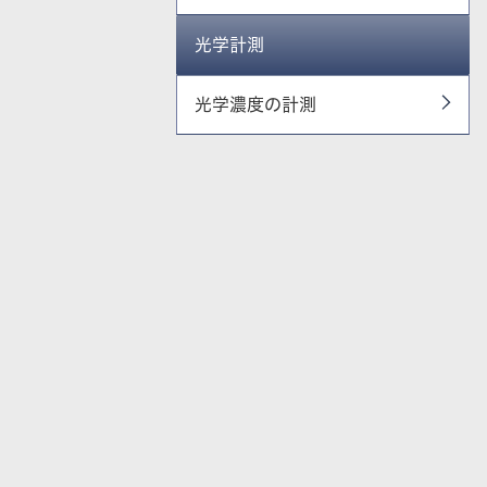
光学計測
光学濃度の計測