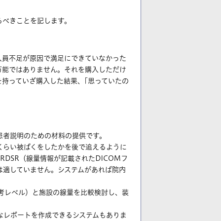
るべきことを記します。
人員不足が原因で満足にできていなかった
万能ではありません。それを購入しただけ
持っていざ購入した結果、｢思っていたの
？
患者説明のための材料の提供です。
くらい被ばくをしたかを後で追えるように
RDSR（線量情報が記載されたDICOMフ
は適していません。システムがあれば院内
考レベル）と施設の線量を比較検討し、装
なレポートを作成できるシステムもありま