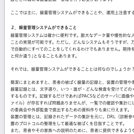
ここでは主に、線量管理システムができることや、運用上注意す
２．線量管理システムができること
線量管理システムは確かに便利です。膨大なデータ量や慢性的な
ことの実現が可能です。ただし、どんなシステムもそうですが、
で自動的にすべてのことをしてくれるわけでもありません。期待を
と何か違う｣となることもあります。
それでは、線量管理システムができることとは何なのでしょうか
簡潔にまとめますと、患者の被ばく線量の記録と、装置の管理や
線量記録とは、文字通り、いつ・誰が・どんな検査を受けてどの
するものです。記録するだけであればPACSなどのサーバに画像や
ァイル）が存在すれば問題ありませんが、一覧での確認や集計に
の委員会や外部監査で提出するための資料作りも楽に行えます。
装置の管理とは、記録されたデータの集計を元に、DRL（診断参
置のプロトコルの整理をして最適な被ばくを目指すことです。
また、患者やその家族への説明のために、患者に提供できるよう