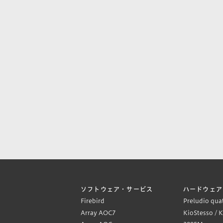
ソフトウェア・サービス
ハードウェア
Firebird
Preludio qua
Array AOC7
KioStesso / 