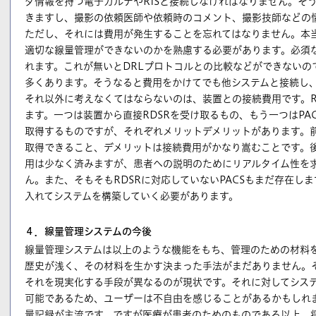
ダ情報を持つ電子カルテやRISと接続しなければなりません。そ
きますし、撮影の依頼医師や依頼時のコメント、撮影技師などの
ただし、それには費用が発生することを忘れてはなりません。本
適切な線量管理ができないのかを熟慮する必要があります。必須
れます。これが無いとDRLプロトコルとの比較などができないの
多くあります。そうなると費用をかけてでも他システムと接続し
それ以外に考えなくてはならないのは、装置との接続費用です。R
ます。一つは装置から直接RDSRを受け取るもの、もう一つはPA
取得するものですが、それぞれメリットデメリットがあります。
取得できること、デメリットは接続費用がかなり嵩むことです。
用は少なく済みますが、患者への説明のためにリアルタイム性を
ん。また、そもそもRDSRに対応していないPACSもまだ存在し
入れてシステムを構築していく必要があります。
４．線量管理システムの今後
線量管理システムは以上のような機能をもち、管理のための材料
歴史が浅く、その材料を生かす決まった手法がまだありません。
それを現実化する手段が異なるのが現状です。それに対してシス
可能であるため、ユーザーは不自由を感じることがあるかもしれ
量記録が主流です。ですが医療が患者のためのものである以上、