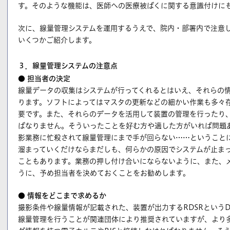
す。そのような機能は、医師への医療被ばくに関する意識付けに
次に、線量管理システムを運用するうえで、院内・部署内で注意
いくつかご紹介します。
３．線量管理システムの注意点
● 担当者の決定
線量データの収集はシステムが行ってくれるとはいえ、それらの
ります。ソフトによってはマスタの更新などの細かい作業も多々
要です。また、それらのデータを活用して装置の管理を行ったり
ばなりません。そういったことを好む方や適した方がいれば問題
影業務に忙殺されて線量管理にまで手が回らない……ということ
溜まっていくだけならまだしも、何らかの原因でシステムが止ま
こともあります。業務の押し付け合いにならないように、また、
うに、予め担当者を決めておくことをお勧めします。
● 情報をどこまで求めるか
撮影条件や線量情報が記載された、装置が出力するRDSRというD
線量管理を行うことが関連団体により推奨されていますが、より