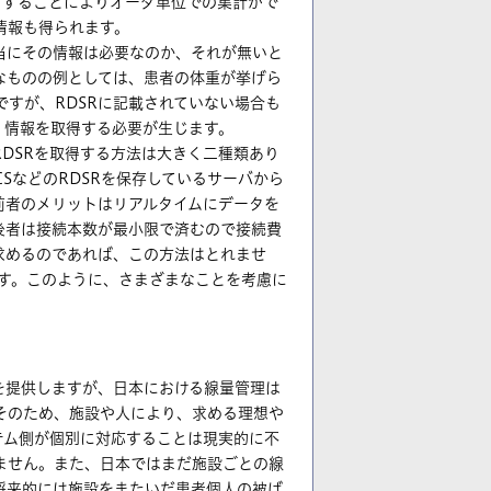
うすることによりオーダ単位での集計がで
情報も得られます。
当にその情報は必要なのか、それが無いと
なものの例としては、患者の体重が挙げら
ですが、RDSRに記載されていない場合も
、情報を取得する必要が生じます。
DSRを取得する方法は大きく二種類あり
CSなどのRDSRを保存しているサーバから
前者のメリットはリアルタイムにデータを
後者は接続本数が最小限で済むので接続費
求めるのであれば、この方法はとれませ
ます。このように、さまざまなことを考慮に
を提供しますが、日本における線量管理は
そのため、施設や人により、求める理想や
テム側が個別に対応することは現実的に不
ません。また、日本ではまだ施設ごとの線
将来的には施設をまたいだ患者個人の被ば