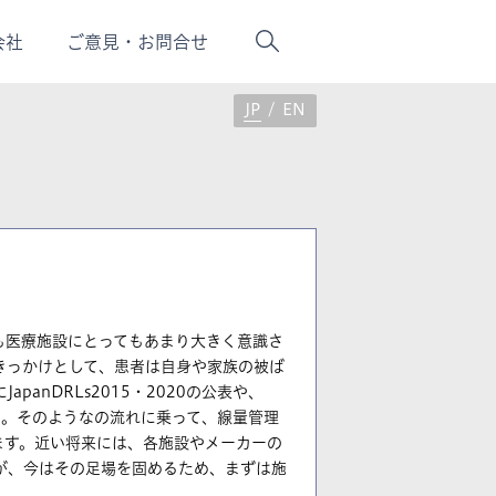
会社
ご意
見・
お問合せ
JP
/
EN
も医療施設にとってもあまり大きく意識さ
きっかけとして、患者は自身や家族の被ば
anDRLs2015・2020の公表や、
た。そのようなの流れに乗って、線量管理
ます。近い将来には、各施設やメーカーの
が、今はその足場を固めるため、まずは施