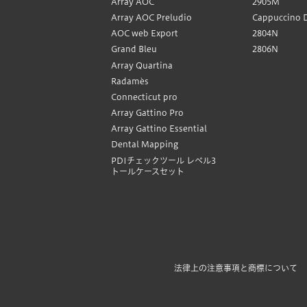
Array AOC
2905M
Array AOC Preludio
Cappuccino 
AOC web Export
2804N
Grand Bleu
2806N
Array Quartina
Radamès
Connecticut pro
Array Gattino Pro
Array Gattino Essential
Dental Mapping
PDIチェックツール レベル3
トールケースセット
法律上の注意事項と商標について